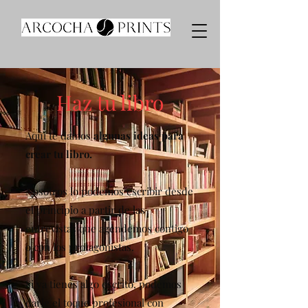
Haz tu libro
Aquí te damos
algunas ideas para
crear tu libro.
Nosotros lo podemos escribir desde
el principio a partir de las
entrevistas que agendemos contigo
o con los protagonistas.
Si ya tienes algo escrito, podemos
darle el toque profesional con